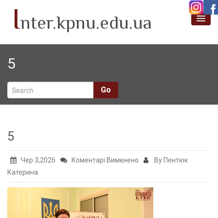
I
nter.kpnu.edu.ua
Про нас
5
Новини
Академічна мобільність
Go
Проєктна діяльність
Міжнародні партнери
5
SafeLearn
до
Чер 3,2026
Коментарі Вимкнено
By Пентюк
5
Катерина