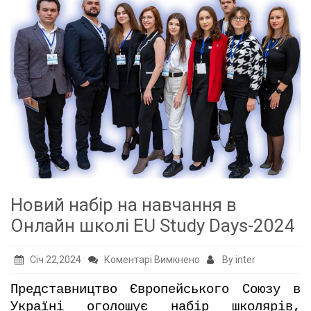
Новий набір на навчання в
Онлайн школі EU Study Days-2024
до
Січ 22,2024
Коментарі Вимкнено
By inter
Новий
Представництво Європейського Союзу в
набір
Україні оголошує набір школярів,