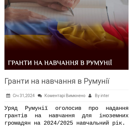
Гранти на навчання в Румунії
до
Січ 31,2024
Коментарі Вимкнено
By inter
Гранти
Уряд Румунії оголосив про надання
на
грантів на навчання для іноземних
навчання
громадян на 2024/2025 навчальний рік.
в
Румунії