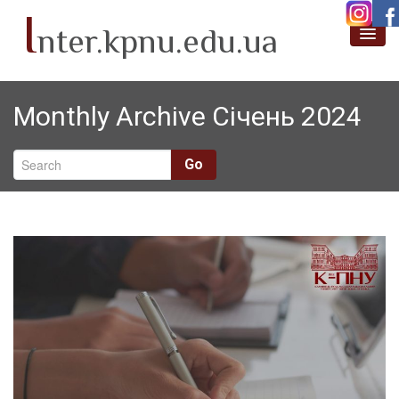
I
nter.kpnu.edu.ua
Про нас
Monthly Archive Січень 2024
Новини
Академічна мобільність
Go
Проєктна діяльність
Міжнародні партнери
SafeLearn