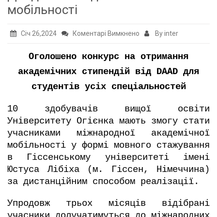
мобільності
до
Січ 26,2024
Коментарі Вимкнено
By inter
Дайджест
Оголошено конкурс на отримання
академічної
мобільності
академічних стипендій від DAAD для
студентів усіх спеціальностей
10 здобувачів вищої освіти
Університету Огієнка мають змогу стати
учасниками міжнародної академічної
мобільності у формі мовного стажування
в Гіссенському університеті імені
Юстуса Лібіха (м. Гіссен, Німеччина)
за дистанційним способом реалізації.
Упродовж трьох місяців відібрані
учасники долучатимуться до міжнародних