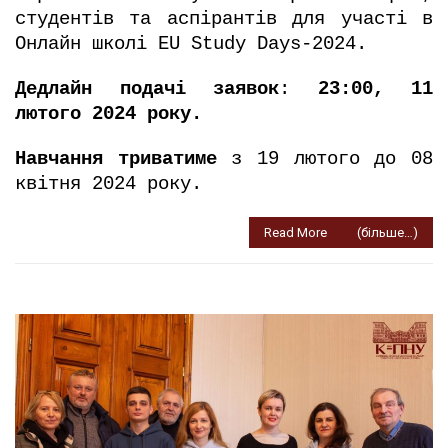
на
студентів та аспірантів для участі в
навчання
Онлайн школі EU Study Days-2024.
в
Онлайн
Дедлайн подачі заявок
:
23:00, 11
школі
лютого 2024 року.
EU
Study
Навчання триватиме
з 19 лютого до 08
Days-
квітня 2024 року.
2024
Read More
(більше…)