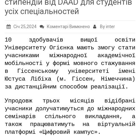
стипендій від DAAD для студентів
усіх спеціальностей
до
Січ 25,2024
Коментарі Вимкнено
By inter
Оголошено
10 здобувачів вищої освіти
конкурс
Університету Огієнка мають змогу стати
на
учасниками міжнародної академічної
отримання
мобільності у формі мовного стажування
академічних
в Гіссенському університеті імені
стипендій
Юстуса Лібіха (м. Гіссен, Німеччина)
від
за дистанційним способом реалізації.
DAAD
для
Упродовж трьох місяців відібрані
студентів
учасники долучатимуться до міжнародних
усіх
семінарів спільного викладання, а
спеціальностей
також працюватимуть на віртуальній
платформі «Цифровий кампус».