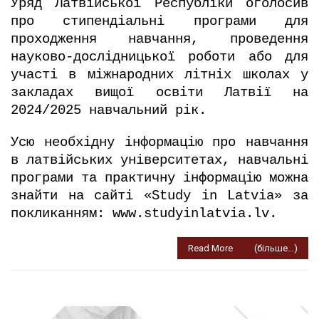
Уряд Латвійської Республіки оголосив
програми
про стипендіальні програми для
для
проходження навчання, проведення
українських
науково-дослідницької роботи або для
студентів
участі в міжнародних літніх школах у
у
закладах вищої освіти Латвії на
Латвії
2024/2025 навчальний рік.
Усю необхідну інформацію про навчання
в латвійських університетах, навчальні
програми та практичну інформацію можна
знайти на сайті «Study in Latvia» за
покликанням:
www.studyinlatvia.lv
.
Read More
(більше…)