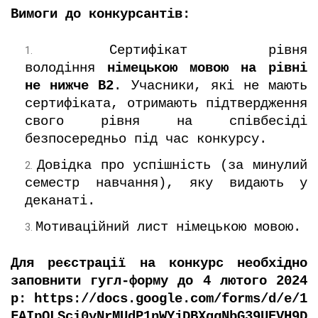
Вимоги до конкурсантів:
Сертифікат рівня
володіння
німецькою мовою на рівні
не нижче В2
. Учасники, які не мають
сертифіката, отримають підтвердження
свого рівня на співбесіді
безпосередньо під час конкурсу.
Довідка про успішність (за минулий
семестр навчання), яку видають у
деканаті.
Мотиваційний лист німецькою мовою.
Для реєстрації на конкурс необхідно
заповнити гугл-форму до 4 лютого 2024
р:
https://docs.google.com/forms/d/e/1
FAIpQLSci0yNrMUdP1nWYjDBXqgNbG39UEVH9D