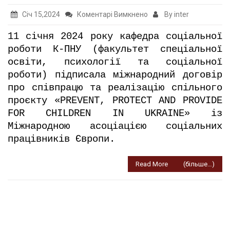
до
Січ 15,2024
Коментарі Вимкнено
By inter
Міжнародний
11 січня 2024 року кафедра соціальної
договір
роботи К-ПНУ (факультет спеціальної
про
освіти, психології та соціальної
співпрацю
роботи) підписала міжнародний договір
між
про співпрацю та реалізацію спільного
кафедрою
проєкту «PREVENT, PROTECT AND PROVIDE
соціальної
FOR CHILDREN IN UKRAINE» із
роботи
Міжнародною асоціацією соціальних
К-
працівників Європи.
ПНУ
та
Read More
(більше…)
Міжнародною
асоціацією
соціальних
працівників
Європи