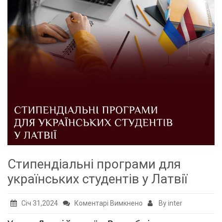
Стипендіальні програми для
українських студентів у Латвії
до
Січ 31,2024
Коментарі Вимкнено
By inter
Стипендіальні