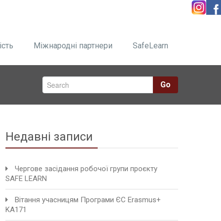
ість
Міжнародні партнери
SafeLearn
Go
Недавні записи
Чергове засідання робочої групи проєкту
SAFE LEARN
Вітання учасницям Програми ЄС Erasmus+
KA171