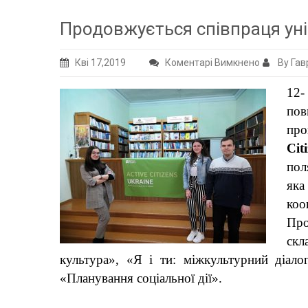
Продовжується співпраця ун
до
Кві 17,2019
Коментарі Вимкнено
By Гав
Продовжу
12-
співпраця
пов
університе
пр
з
Cit
Британсь
Радою
пол
як
коо
Пр
скл
культура», «Я і ти: міжкультурний діало
«Планування соціальної дії».