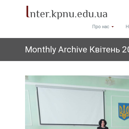
I
nter.kpnu.edu.ua
Про нас
Н
Monthly Archive Квітень 