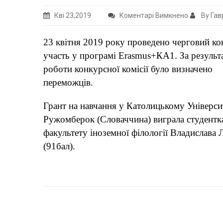
до
Кві 23,2019
Коментарі Вимкнено
By Гав
Результат
конкурсу
23 квітня 2019 року проведено черговий ко
програми
участь у програмі Erasmus+КА1. За результ
Erasmus+
роботи конкурсної комісії було визначено
KA107
переможців.
Грант на навчання у Католицькому Універси
Ружомберок (Словаччина) виграла студентк
факультету іноземної філології Владислава 
(91бал).