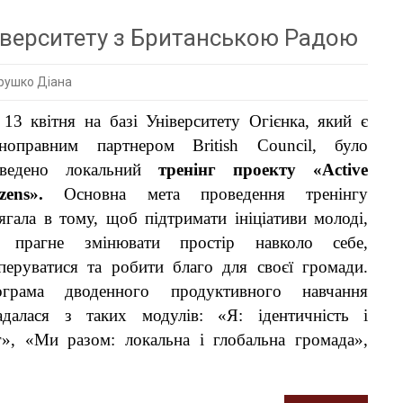
іверситету з Британською Радою
рушко Діана
ється
 13 квітня на базі Університету Огієнка, який є
ноправним партнером British Council, було
ту
оведено локальний
тренінг проекту «Active
izens».
Основна мета проведення тренінгу
кою
ягала в тому, щоб підтримати ініціативи молоді,
а прагне змінювати простір навколо себе,
перуватися та робити благо для своєї громади.
ограма дводенного продуктивного навчання
адалася з таких модулів: «Я: ідентичність і
г», «Ми разом: локальна і глобальна громада»,