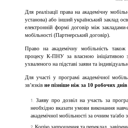
Для реалізації права на академічну мобіль
установа) або інший український заклад осв
електронній формі договір між закладами
мобільності (Партнерський договір).
Право на академічну мобільність також
процесу К-ПНУ за власною ініціативою 
ухваленого на підставі заяви та індивідуа
Для участі у програмі академічної мобіл
зв’язків
не пізніше ніж за 10 робочих днів
Заяву про дозвіл на участь за прогр
необхідно вказати умови виконання навча
академічної мобільності за очним та/або 
Копію запрошення та переклад, завірен