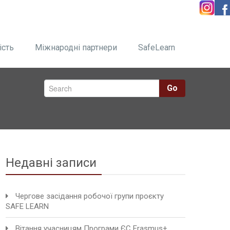
ість
Міжнародні партнери
SafeLearn
Go
Недавні записи
Чергове засідання робочої групи проєкту
SAFE LEARN
Вітання учасницям Програми ЄС Erasmus+