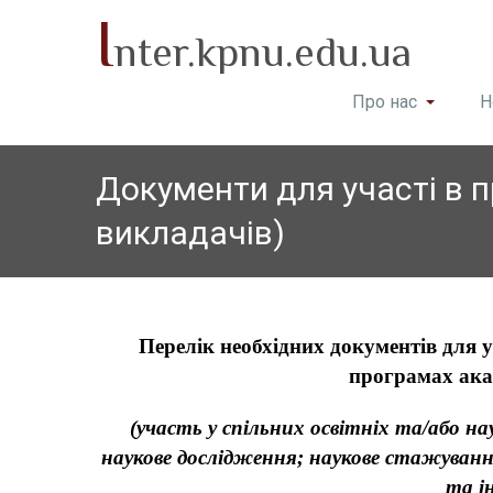
I
nter.kpnu.edu.ua
Про нас
Н
Документи для участі в 
викладачів)
Перелік необхідних документів для 
програмах ака
(
участь у спільних освітніх та/або н
наукове дослідження; наукове стажуванн
та і