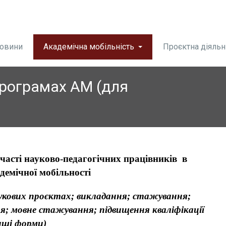
овини
Академічна мобільність
Проєктна діяльн
програмах АМ (для
участі науково-педагогічних працівників в
демічної мобільності
аукових проєктах; викладання; стажування;
я; мовне стажування; підвищення кваліфікації
нші форми
)