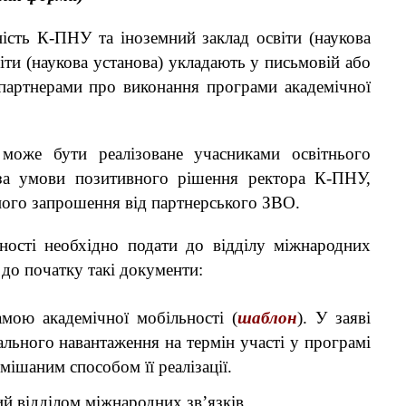
ність К-ПНУ та іноземний заклад освіти (наукова
іти (наукова установа) укладають у письмовій або
-партнерами про виконання програми академічної
 може бути реалізоване учасниками освітнього
за умови позитивного рішення ректора К-ПНУ,
льного запрошення від партнерського ЗВО.
ьності необхідно подати до відділу міжнародних
до початку такі документи:
амою академічної мобільності (
шаблон
). У заяві
льного навантаження на термін участі у програмі
змішаним способом її реалізації.
ий відділом міжнародних зв’язків.