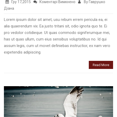
до
Гру 17,2015
Коментарі Вимкнено
By Гаврушко
Lorem
Діана
ipsum
Lorem ipsum dolor sit amet, usu rebum errem pericula ea, ei
dolor
alia quaerendum vix. Ea justo tritani sit, odio ignota quo te. Ei
sit
pro vedolor cotidieque. Ut quas commodo signiferumque mei,
amet
has ut quas ullum, cum eius sensibus voluptatibus no. Id qui
assum legis, cum ut movet definiebas instructior, ex nam vero
expetendis adipiscing.
Read More