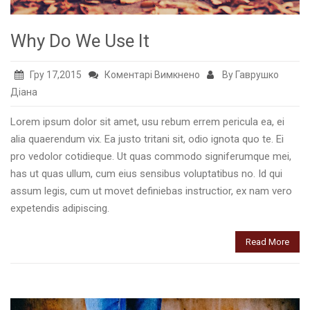
Why Do We Use It
до
Гру 17,2015
Коментарі Вимкнено
By Гаврушко
Why
Діана
Do
Lorem ipsum dolor sit amet, usu rebum errem pericula ea, ei
We
alia quaerendum vix. Ea justo tritani sit, odio ignota quo te. Ei
Use
pro vedolor cotidieque. Ut quas commodo signiferumque mei,
It
has ut quas ullum, cum eius sensibus voluptatibus no. Id qui
assum legis, cum ut movet definiebas instructior, ex nam vero
expetendis adipiscing.
Read More