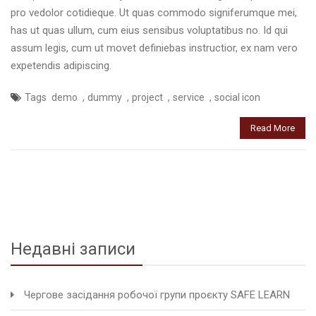
pro vedolor cotidieque. Ut quas commodo signiferumque mei,
has ut quas ullum, cum eius sensibus voluptatibus no. Id qui
assum legis, cum ut movet definiebas instructior, ex nam vero
expetendis adipiscing.
,
,
,
,
Tags
demo
dummy
project
service
social icon
Read More
Недавні записи
Чергове засідання робочої групи проєкту SAFE LEARN