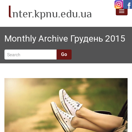
I
nter.kpnu.edu.ua
Про нас
Monthly Archive Грудень 2015
Новини
Академічна мобільність
Go
Проєктна діяльність
Міжнародні партнери
SafeLearn