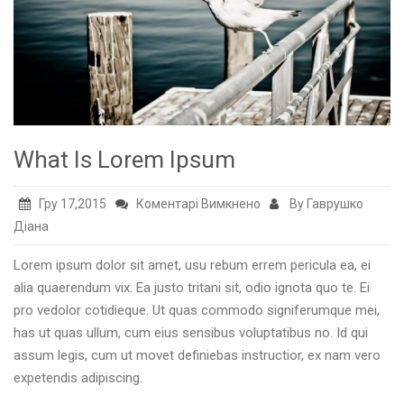
What Is Lorem Ipsum
до
Гру 17,2015
Коментарі Вимкнено
By Гаврушко
What
Діана
Is
Lorem ipsum dolor sit amet, usu rebum errem pericula ea, ei
Lorem
alia quaerendum vix. Ea justo tritani sit, odio ignota quo te. Ei
Ipsum
pro vedolor cotidieque. Ut quas commodo signiferumque mei,
has ut quas ullum, cum eius sensibus voluptatibus no. Id qui
assum legis, cum ut movet definiebas instructior, ex nam vero
expetendis adipiscing.