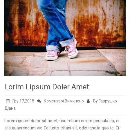
Lorim Lipsum Doler Amet
до
Гру 17,2015
Коментарі Вимкнено
By Гаврушко
Lorim
Діана
Lipsum
Lorem ipsum dolor sit amet, usu rebum errem pericula ea, ei
Doler
alia quaerendum vix. Ea justo tritani sit, odio ignota quo te. Ei
Amet