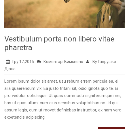
Vestibulum porta non libero vitae
pharetra
до
Гру 17,2015
Коментарі Вимкнено
By Гаврушко
Vestibulum
Діана
porta
Lorem ipsum dolor sit amet, usu rebum errem pericula ea, ei
non
alia quaerendum vix. Ea justo tritani sit, odio ignota quo te. Ei
libero
pro vedolor cotidieque. Ut quas commodo signiferumque mei,
vitae
has ut quas ullum, cum eius sensibus voluptatibus no. Id qui
pharetra
assum legis, cum ut movet definiebas instructior, ex nam vero
expetendis adipiscing.