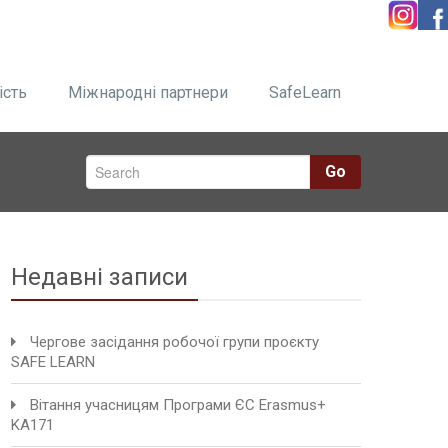
ість
Міжнародні партнери
SafeLearn
Go
Недавні записи
Чергове засідання робочої групи проєкту
SAFE LEARN
Вітання учасницям Програми ЄС Erasmus+
KA171