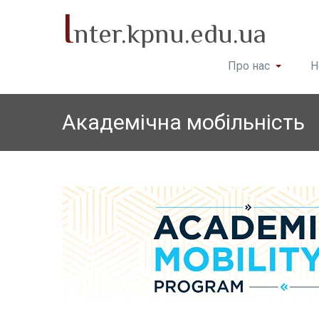
I
nter.kpnu.edu.ua
Про нас
Н
Академічна мобільність