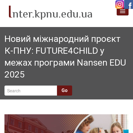
I
nter.kpnu.edu.ua
Про нас
Новий міжнародний проєкт
Новини
К-ПНУ: FUTURE4CHILD у
Академічна мобільність
межах програми Nansen EDU
Проєктна діяльність
2025
Міжнародні партнери
SafeLearn
Go