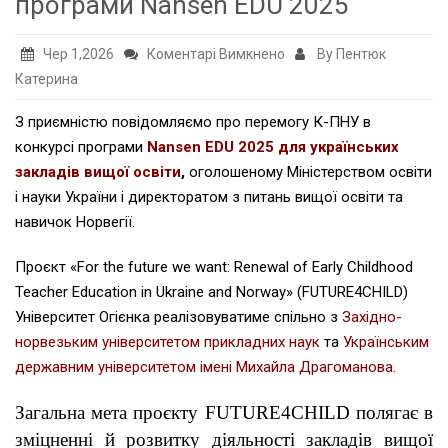
програми Nansen EDU 2025
до
Чер 1,2026
Коментарі Вимкнено
By Пентюк
Новий
Катерина
міжнародний
З приємністю повідомляємо про перемогу К-ПНУ в
проєкт
конкурсі програми
Nansen EDU 2025 для українських
К-
закладів вищої освіти
,
оголошеному Міністерством освіти
ПНУ:
і науки України і директоратом з питань вищої освіти та
FUTURE4CHILD
навичок Норвегії.
у
межах
Проєкт «For the future we want: Renewal of Early Childhood
програми
Teacher Education in Ukraine and Norway» (FUTURE4CHILD)
Nansen
Університет Огієнка реалізовуватиме спільно з
Західно-
EDU
норвезьким університетом прикладних наук
та
Українським
2025
державним університетом імені Михайла Драгоманова.
Загальна мета проєкту FUTURE4CHILD полягає в
зміцненні й розвитку діяльності закладів вищої