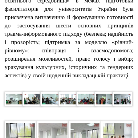
освітнього середовища» в межах підготовки
фасилітаторів для університетів України була
присвячена визначенню й формуванню готовності
до застосування шести основних принципів
травма-інформованого підходу (безпека; надійність
і прозорість; підтримка за моделлю «рівний-
рівному»; співпраця і взаємодопомога;
розширення можливостей, право голосу і вибір;
урахування культурних, історичних та гендерних
аспектів) у своїй щоденній викладацькій практиці.