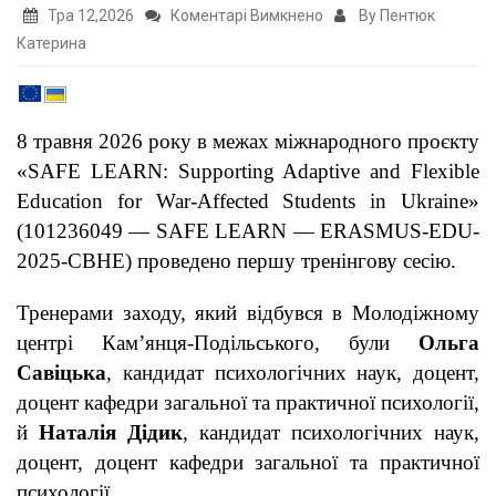
до
Тра 12,2026
Коментарі Вимкнено
By Пентюк
Розпочато
Катерина
тренінги
фасилітаторів
у
8 травня 2026 року в межах міжнародного проєкту
К-
«SAFE LEARN: Supporting Adaptive and Flexible
ПНУ
Education for War-Affected Students in Ukraine»
в
(101236049 — SAFE LEARN — ERASMUS-EDU-
межах
2025-CBHE) проведено першу тренінгову сесію.
проєкту
Safe
Тренерами заходу, який відбувся в Молодіжному
Learn
центрі Кам’янця-Подільського, були
Ольга
Савіцька
, кандидат психологічних наук, доцент,
доцент кафедри загальної та практичної психології,
й
Наталія Дідик
, кандидат психологічних наук,
доцент, доцент кафедри загальної та практичної
психології.