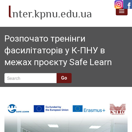
I
nter.kpnu.edu.ua
Про нас
Розпочато тренінги
Новини
фасилітаторів у К-ПНУ в
Академічна мобільність
межах проєкту Safe Learn
Проєктна діяльність
Міжнародні партнери
Go
SafeLearn