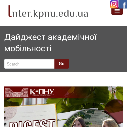
I
nter.kpnu.edu.ua
Про нас
Дайджест академічної
Новини
мобільності
Академічна мобільність
Проєктна діяльність
Go
Міжнародні партнери
SafeLearn