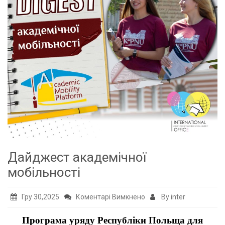
Дайджест академічної
мобільності
до
Гру 30,2025
Коментарі Вимкнено
By inter
Дайджест
Програма уряду Республіки Польща для
академічної