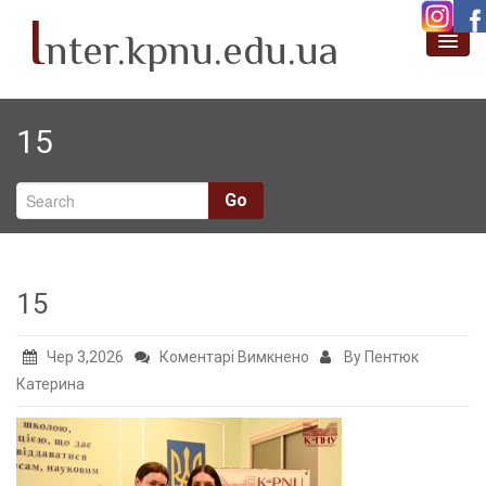
I
nter.kpnu.edu.ua
Про нас
15
Новини
Академічна мобільність
Go
Проєктна діяльність
Міжнародні партнери
15
SafeLearn
до
Чер 3,2026
Коментарі Вимкнено
By Пентюк
15
Катерина