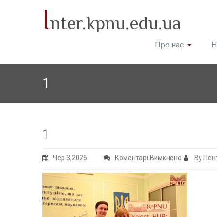
I
nter.kpnu.edu.ua
Про нас
Н
1
1
до
Чер 3,2026
Коментарі Вимкнено
By Пен
1