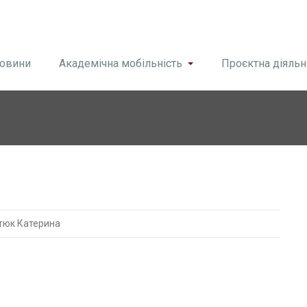
овини
Академічна мобільність
Проєктна діяльн
тюк Катерина