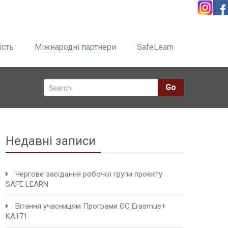
ість
Міжнародні партнери
SafeLearn
Go
Недавні записи
Чергове засідання робочої групи проєкту
SAFE LEARN
Вітання учасницям Програми ЄС Erasmus+
KA171