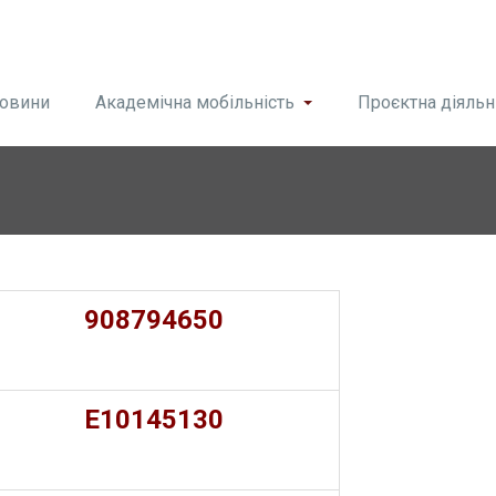
овини
Академічна мобільність
Проєктна діяльн
908794650
E10145130