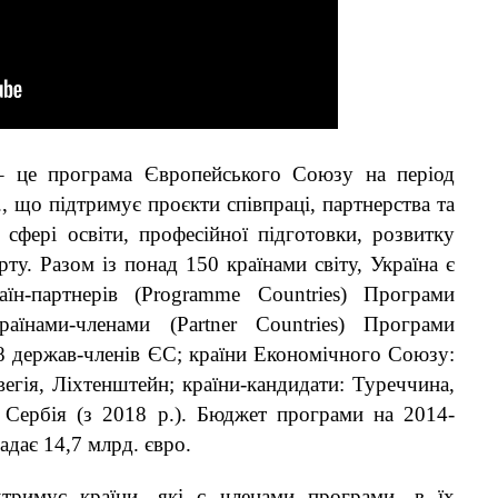
це програма Європейського Союзу на період
, що підтримує проєкти співпраці, партнерства та
 сфері освіти, професійної підготовки, розвитку
рту. Разом із понад 150 країнами світу, Україна є
їн-партнерів (Programme Countries) Програми
аїнами-членами (Partner Countries) Програми
8 держав-членів ЄС; країни Економічного Союзу:
вегія, Ліхтенштейн; країни-кандидати: Туреччина,
 Сербія (з 2018 р.). Бюджет програми на 2014-
адає 14,7 млрд. євро.
тримує країни, які є членами програми, в їх