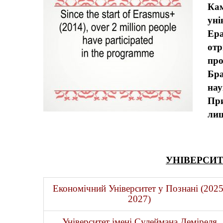
Ка
уні
Ер
от
пр
Бра
нау
При
лиш
УНІВЕРСИТ
Економічний Університет у Познані (2025
2027)
Університет імені Сулеймана Деміреля