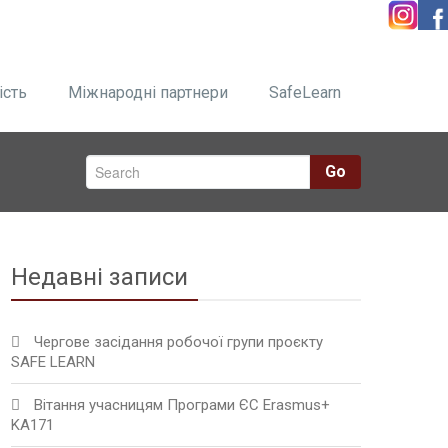
ість
Міжнародні партнери
SafeLearn
Go
Недавні записи
Чергове засідання робочої групи проєкту
SAFE LEARN
Вітання учасницям Програми ЄС Erasmus+
KA171