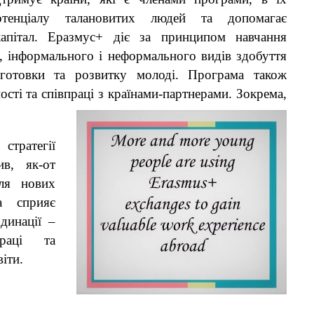
потенціалу талановитих людей та допомагає
капітал. Еразмус+ діє за принципом навчання
 інформального і неформального видів здобуття
ідготовки та розвитку молоді. Програма також
ті та співпраці з країнами-партнерами. Зокрема,
стратегії
ив, як-от
ля нових
а сприяє
динації –
праці та
віти.