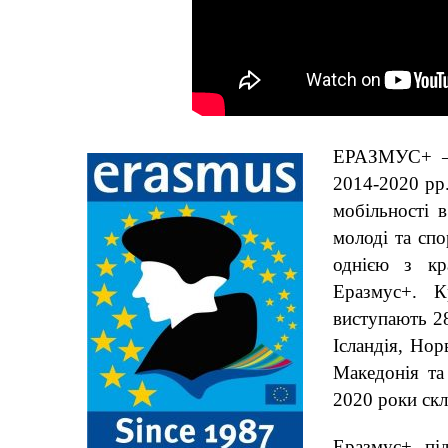
ЕРАЗМУС+ – 
2014-2020 рр.
мобільності в
молоді та спо
однією з кра
Еразмус+. Кр
виступають 2
Ісландія, Нор
Македонія та
2020 роки скл
Еразмус+ під