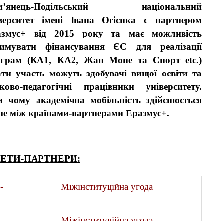
м’янець-Подільський національний
верситет імені Івана Огієнка є партнером
азмус+ від 2015 року та має можливість
римувати фінансування ЄС для реалізації
ограм (КА1, КА2, Жан Моне та Спорт etc.)
ти участь можуть здобувачі вищої освіти та
ково-педагогічні працівники університету.
 чому академічна мобільність здійснюється
е між країнами-партнерами Еразмус+.
ЕТИ-ПАРТНЕРИ:
-
Міжінституційна угода
Міжінституційна угода