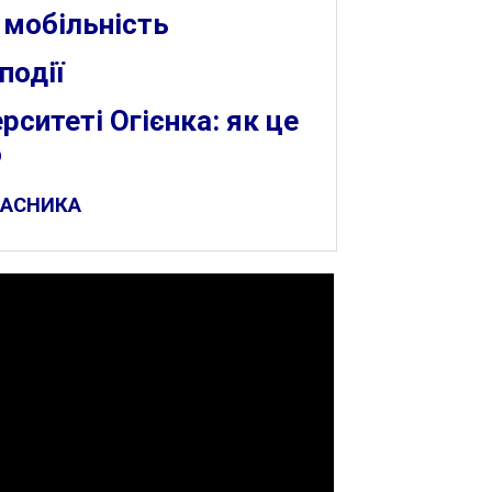
 мобільність
події
ситеті Огієнка: як це
о
ЧАСНИКА