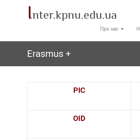
I
nter.kpnu.edu.ua
Про нас
Н
Erasmus +
PIC
OID