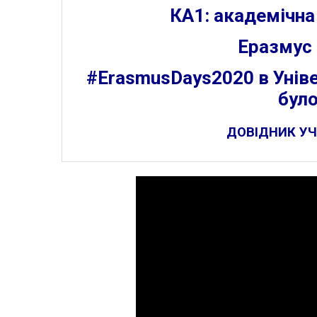
КА1: академічна
Еразмус 
#ErasmusDays2020 в Універ
бул
ДОВІДНИК У